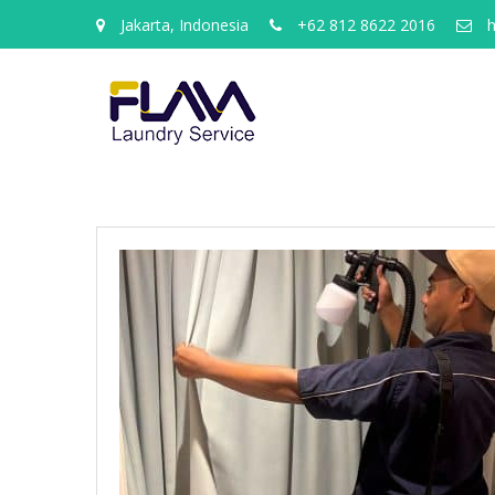
Jakarta, Indonesia
+62 812 8622 2016
h
cuci
gorden
tangerang
selatan