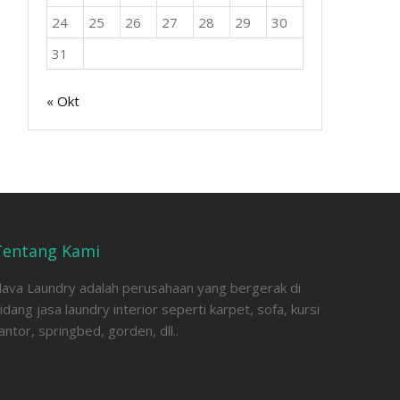
24
25
26
27
28
29
30
31
« Okt
Tentang Kami
lava Laundry adalah perusahaan yang bergerak di
idang jasa laundry interior seperti karpet, sofa, kursi
antor, springbed, gorden, dll..