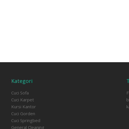
Kategori
Cuci Sofa
F
Cuci Karpet
b
Kursi Kantor
k
Cuci Gorden
Cuci Springbed
General Cleaning