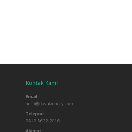
Kontak Kami
Email
hello@flavalaundry.com
Telepon
0812 8622 2016
Alamat