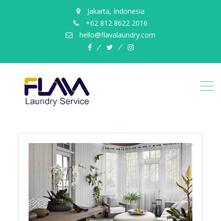
Jakarta, Indonesia
+62 812 8622 2016
hello@flavalaundry.com
facebook
twitter
instagram