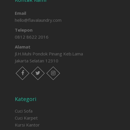
Email
hello@flavalaundry.com
Telepon
0812 8622 2016
Alamat
Jl.H.Muhi Pondok Pinang Keb.Lama
Jakarta Selatan 12310
facebook
twitter
instagram
Kategori
Cuci Sofa
Cuci Karpet
Kursi Kantor