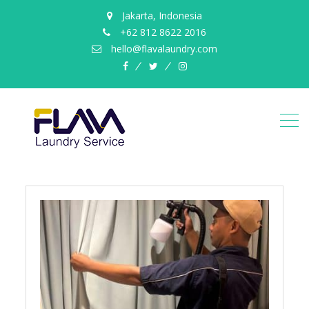
Jakarta, Indonesia
+62 812 8622 2016
hello@flavalaundry.com
facebook
twitter
instagram
cuci
gorden
bintaro