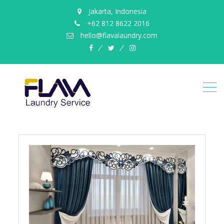
Jakarta, Indonesia
+62 812 8622 2016
hello@flavalaundry.com
facebook
twitter
instagram
Laundry
Gorden
Jakarta
Utara