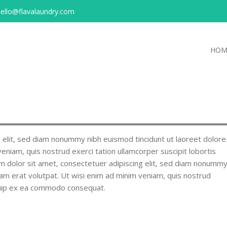
ello@flavalaundry.com
HOM
 elit, sed diam nonummy nibh euismod tincidunt ut laoreet dolore
eniam, quis nostrud exerci tation ullamcorper suscipit lobortis
m dolor sit amet, consectetuer adipiscing elit, sed diam nonumm
am erat volutpat. Ut wisi enim ad minim veniam, quis nostrud
liquip ex ea commodo consequat.