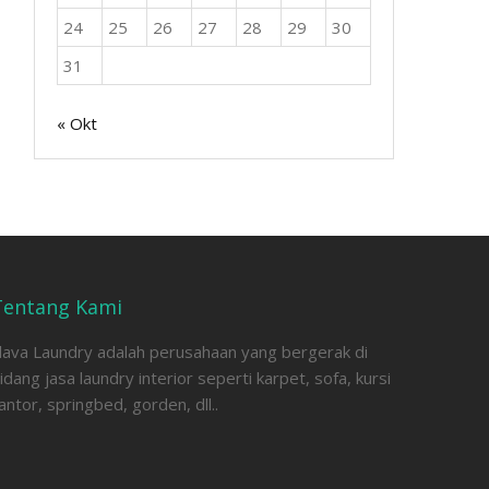
24
25
26
27
28
29
30
31
« Okt
Tentang Kami
lava Laundry adalah perusahaan yang bergerak di
idang jasa laundry interior seperti karpet, sofa, kursi
antor, springbed, gorden, dll..