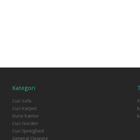
Kategori
Cuci Sofa
F
Cuci Karpet
b
Kursi Kantor
k
Cuci Gorden
Cuci Springbed
General Cleaning