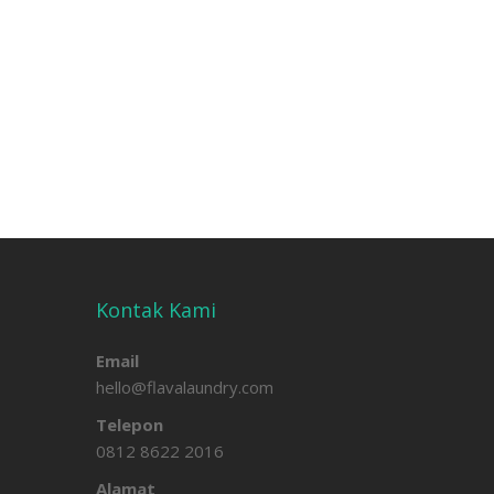
Kontak Kami
Email
hello@flavalaundry.com
Telepon
0812 8622 2016
Alamat