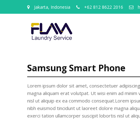
Jakarta, Indonesia
+62 812 8622 2016
h
Samsung Smart Phone
Lorem ipsum dolor sit amet, consectetuer adipiscing
magna aliquam erat volutpat. Ut wisi enim ad minim v
nisl ut aliquip ex ea commodo consequat.Lorem ipsu
nibh euismod tincidunt ut laoreet dolore magna aliqu
exerci tation ullamcorper suscipit lobortis nisl ut a
Navigasi